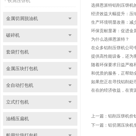
铁屑压饼机
选择恩派特铝削压饼机
经济效益大幅提升：压缩
金属切屑脱油机
生产环境明显改善：减
环保贡献显著：促进金
破碎机
为什么选择恩派特？
在众多铝削压饼机公司
套袋打包机
提供高性能设备，还为
随着环保要求日益严格
金属压块打包机
和优质的服务，正帮助
如果您正在寻找铝削处
全自动打包机
在在的经济收益，在资
立式打包机
上一篇：
铝削压饼机价
油桶压扁机
下一篇：
铝切屑压块机
船用垃圾打包机