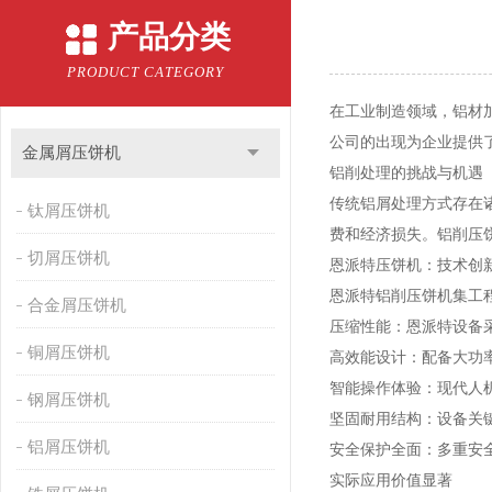
产品分类
PRODUCT CATEGORY
在工业制造领域，铝材
公司的出现为企业提供
金属屑压饼机
铝削处理的挑战与机遇
传统铝屑处理方式存在
钛屑压饼机
费和经济损失。铝削压
切屑压饼机
恩派特压饼机：技术创
恩派特铝削压饼机集工
合金屑压饼机
压缩性能：恩派特设备
铜屑压饼机
高效能设计：配备大功
智能操作体验：现代人
钢屑压饼机
坚固耐用结构：设备关
铝屑压饼机
安全保护全面：多重安
实际应用价值显著