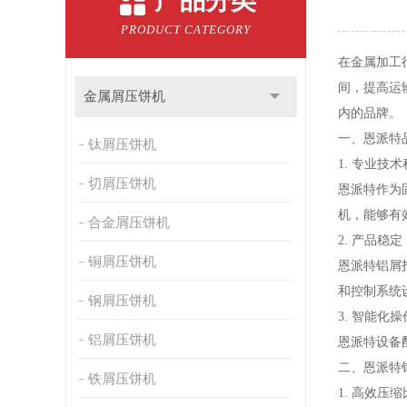
产品分类
PRODUCT CATEGORY
在金属加工
间，提高运
金属屑压饼机
内的品牌。
一、恩派特
钛屑压饼机
1. 专业技
切屑压饼机
恩派特作为
机，能够有
合金屑压饼机
2. 产品稳定
铜屑压饼机
恩派特铝屑
和控制系统
钢屑压饼机
3. 智能化
铝屑压饼机
恩派特设备
二、恩派特
铁屑压饼机
1. 高效压缩