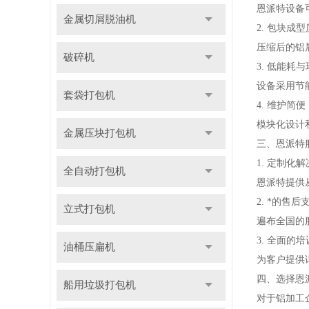
恩派特设备
金属切屑脱油机
2. 包块成
压缩后的铝
破碎机
3. 低能耗
设备采用节
套袋打包机
4. 维护简便
模块化设计
金属压块打包机
三、恩派特
1. 定制化
全自动打包机
恩派特提供
2. *的售后
立式打包机
遍布全国的
3. 全面的
油桶压扁机
为客户提供
四、选择恩
船用垃圾打包机
对于铝加工