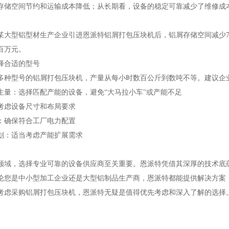
存储空间节约和运输成本降低；从长期看，设备的稳定可靠减少了维修成
某大型铝型材生产企业引进恩派特铝屑打包压块机后，铝屑存储空间减少7
百万元。
择合适的型号
多种型号的铝屑打包压块机，产量从每小时数百公斤到数吨不等。建议企
生量：选择匹配产能的设备，避免“大马拉小车"或产能不足
考虑设备尺寸和布局要求
：确保符合工厂电力配置
划：适当考虑产能扩展需求
领域，选择专业可靠的设备供应商至关重要。恩派特凭借其深厚的技术底
论您是中小型加工企业还是大型铝制品生产商，恩派特都能提供解决方案
考虑采购铝屑打包压块机，恩派特无疑是值得优先考虑和深入了解的选择