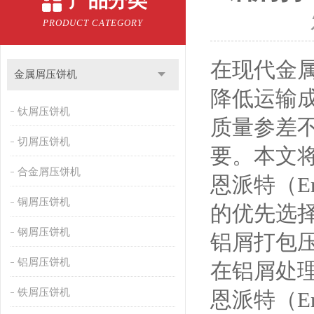
产品分类
PRODUCT CATEGORY
在现代金
金属屑压饼机
降低运输
钛屑压饼机
质量参差
切屑压饼机
要。本文
合金屑压饼机
恩派特（E
铜屑压饼机
的优先选
钢屑压饼机
铝屑打包
铝屑压饼机
在铝屑处
铁屑压饼机
恩派特（En