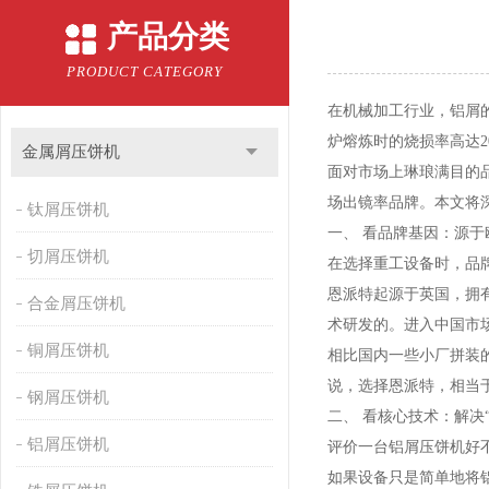
产品分类
PRODUCT CATEGORY
在机械加工行业，铝屑
炉熔炼时的烧损率高达
金属屑压饼机
面对市场上琳琅满目的
场出镜率品牌。本文将
钛屑压饼机
一、 看品牌基因：源于
切屑压饼机
在选择重工设备时，品
恩派特起源于英国，拥
合金屑压饼机
术研发的。进入中国市
铜屑压饼机
相比国内一些小厂拼装
说，选择恩派特，相当于
钢屑压饼机
二、 看核心技术：解决
铝屑压饼机
评价一台铝屑压饼机好
如果设备只是简单地将