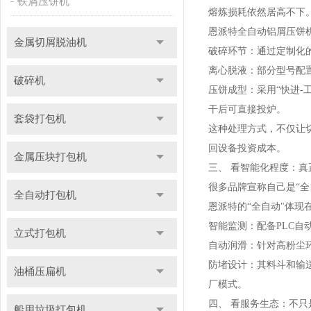
铁屑压饼机
熔炼损耗依然居高不下
恩派特全自动铝屑压饼机
金属切屑脱油机
破碎环节：通过定制化
离心脱液：部分型号配
破碎机
压饼成型：采用“快进-
干后可直接投炉。
套袋打包机
这种处理方式，不仅让切
回设备投资成本。
金属压块打包机
三、 看智能化程度：真
很多品牌宣称自己是“
全自动打包机
恩派特的“全自动"体现
智能监测：配备PLC
立式打包机
自动润滑：针对高粉尘
防堵设计：其料斗和输
油桶压扁机
厂模式。
四、 看服务生态：不
船用垃圾打包机