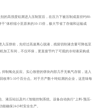
别的高强度铝屑进入压制室后，在压力下被压制成直径约80-
“铝饼干"体积缩小至原来的10-15倍，极大节省了存储和运输成
进入压饼前，先经过高速离心脱液，残留切削液含量可降低至
用至机加工车间，不仅环保，更直接节约了可观的冷却液采购成
，抑制氧化反应。实心致密的饼块内部几乎无氧气存留，送入
收率5-10个百分点。对于月产数十吨铝屑的企业，这意味每
液压站以及PLC智能控制系统。设备自动执行“上料-预压-
功能确保24小时安全生产。