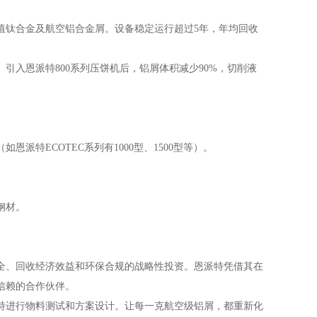
值钛合金及航空铝合金屑。设备稳定运行超过5年，年均回收
引入恩派特800系列压饼机后，铝屑体积减少90%，切削液
特ECOTEC系列有1000型、1500型等）。
钢材。
全、回收经济效益和环保合规的战略性投资。恩派特凭借其在
信赖的合作伙伴。
特进行物料测试和方案设计。让每一克航空级铝屑，都重新化