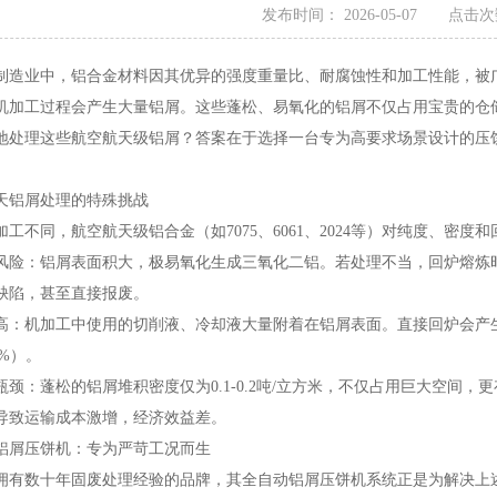
发布时间： 2026-05-07 点击次
制造业中，铝合金材料因其优异的强度重量比、耐腐蚀性和加工性能，被
机加工过程会产生大量铝屑。这些蓬松、易氧化的铝屑不仅占用宝贵的仓
地处理这些航空航天级铝屑？答案在于选择一台专为高要求场景设计的压
天铝屑处理的特殊挑战
加工不同，航空航天级铝合金（如7075、6061、2024等）对纯度、
风险：铝屑表面积大，极易氧化生成三氧化二铝。若处理不当，回炉熔炼
缺陷，甚至直接报废。
高：机加工中使用的切削液、冷却液大量附着在铝屑表面。直接回炉会产
8%）。
瓶颈：蓬松的铝屑堆积密度仅为0.1-0.2吨/立方米，不仅占用巨大空间
导致运输成本激增，经济效益差。
铝屑压饼机：专为严苛工况而生
拥有数十年固废处理经验的品牌，其全自动铝屑压饼机系统正是为解决上