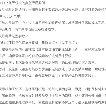
在航空航天领域的典型应用案例
发动机叶片制造商：采用恩派特全套铝屑压饼回收系统，处理对象为高价
00万元人民币。
空结构件加工中心：过去每月产生30吨废铝屑，堆放困难且运输成本高昂。
率达85%，两年内即收回设备投资成本。
关注哪些选型参数？
为航加项目评估铝屑压饼机，建议重点关注以下几点：
：根据每月铝屑产生吨位（通常按含油水的原始屑计算），选择对应型号（如恩派
直径：确保最终饼块符合后续熔炼炉进料尺寸要求。
系统效率：要求设备提供第三方检测报告，确认处理后铝屑含液率。
密封：航空航天铝屑可能残留少量酸碱切削液，设备需采用耐磨、耐腐蚀
尤其检查液压系统防爆、电气系统防爆（如有铝粉爆炸风险区域）。
天级机加工铝屑，选择压饼机绝非简单的废物减容，而是一项涉及材料安
、智能脱液、抗磨损设计以及航空行业积累的口碑，成为该细分领域值得
业正面临铝屑处理效率低、回收价值折损或环保压力，建议直接联系恩派