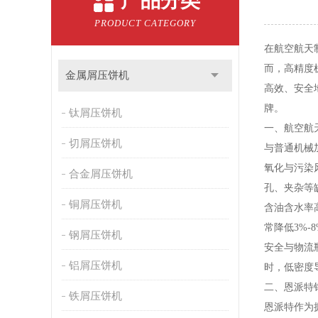
产品分类
PRODUCT CATEGORY
在航空航天
而，高精度
金属屑压饼机
高效、安全
牌。
钛屑压饼机
一、航空航
切屑压饼机
与普通机械
氧化与污染
合金屑压饼机
孔、夹杂等
铜屑压饼机
含油含水率
常降低3%-
钢屑压饼机
安全与物流
铝屑压饼机
时，低密度
二、恩派特
铁屑压饼机
恩派特作为