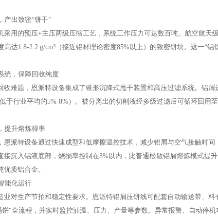
比，产出致密“饼干"
机采用的预压+主压两级压缩工艺，系统工作压力可达数百吨。航空航天级
密度高达1.8-2.2 g/cm³（接近铝材理论密度85%以上）的致密饼块。这一
液系统，保障回收纯度
回收难题，恩派特设备集成了锥形沉降式甩干装置和高压过滤系统。铝屑
远低于行业平均的5%-8%）。被分离出的切削液经多级过滤后可循环回
化，提升熔炼得率
，恩派特设备通过快速成型和低摩擦温控技术，减少铝屑与空气接触时间
直接沉入铝液底部，烧损率控制在3%以内，比普通松散铝屑熔炼模式提升回
吨优质铝合金。
、智能化运行
造业对生产节拍和稳定性要求。恩派特铝屑压饼线可配套自动输送带、料仓、
-码饼"全流程，并实时监控油温、压力、产量等参数。异常报警、自动停机