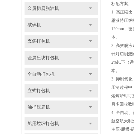
标配方案。
金属切屑脱油机
1. 高压缩
恩派特压饼
破碎机
120mm、
本。
套袋打包机
2. 高效脱
针对切削液
金属压块打包机
2%以下（
本。
全自动打包机
3. 抑制氧
压制过程中
立式打包机
熔炼炉时可
月多回收数
油桶压扁机
4. 全自动
航空航天制
船用垃圾打包机
主压-脱模