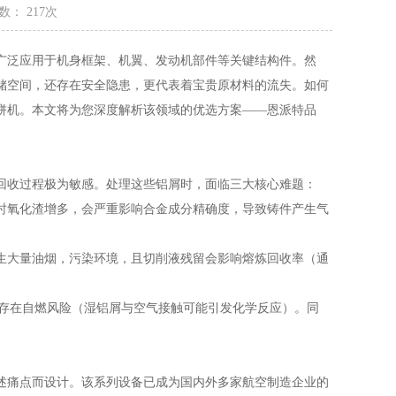
数： 217次
广泛应用于机身框架、机翼、发动机部件等关键结构件。然
储空间，还存在安全隐患，更代表着宝贵原材料的流失。如何
饼机。本文将为您深度解析该领域的优选方案——恩派特品
密度和回收过程极为敏感。处理这些铝屑时，面临三大核心难题：
时氧化渣增多，会严重影响合金成分精确度，导致铸件产生气
生大量油烟，污染环境，且切削液残留会影响熔炼回收率（通
，更存在自燃风险（湿铝屑与空气接触可能引发化学反应）。同
述痛点而设计。该系列设备已成为国内外多家航空制造企业的