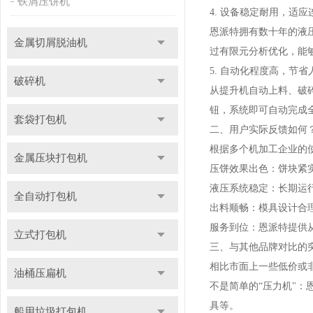
铁屑压饼机
4. 设备稳定耐用，适应
恩派特拥有数十年的液
金属切屑脱油机
过有限元分析优化，能
5. 自动化程度高，节省
破碎机
从提升机自动上料、破
钮，系统即可自动完成
套袋打包机
二、用户实际反馈如何
根据多个机加工企业的
金属压块打包机
压饼效果出色：饼块紧
液压系统稳定：长期运
全自动打包机
出料顺畅：模具设计合
服务到位：恩派特提供
立式打包机
三、与其他品牌对比的
相比市面上一些低价或
油桶压扁机
不是简单的“压力机"
具等。
船用垃圾打包机