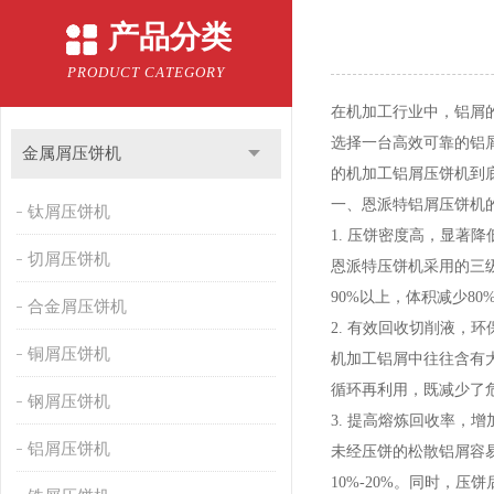
产品分类
PRODUCT CATEGORY
在机加工行业中，铝屑
选择一台高效可靠的铝屑
金属屑压饼机
的机加工铝屑压饼机到
一、恩派特铝屑压饼机
钛屑压饼机
1. 压饼密度高，显著
切屑压饼机
恩派特压饼机采用的三
90%以上，体积减少8
合金屑压饼机
2. 有效回收切削液，环
铜屑压饼机
机加工铝屑中往往含有
循环再利用，既减少了
钢屑压饼机
3. 提高熔炼回收率，
铝屑压饼机
未经压饼的松散铝屑容
10%-20%。同时，