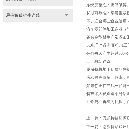
系统完整性：提供破碎
长期可靠性：采用重载
易拉罐破碎生产线
四、适合哪些企业使用
汽车零部件加工企业（
铝合金型材生产及深加
3C电子产品外壳机加工
任何每天产生超过500
五、总结建议
恩派特机加工铝屑压饼
液和提高熔炼回收率，
如果你正在寻找一台能
特技术人员寄送部分铝
让铝屑不再成为负担，
上一篇：
恩派特铝切屑
下一篇：
恩派特铝销压