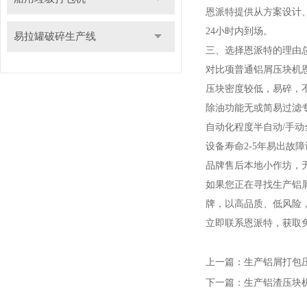
恩派特提供从方案设计
24小时内到场。
易拉罐破碎生产线
三、选择恩派特的理由
对比项
普通铝屑压块机
压块密度
较低，易碎，
除油功能
无或简易过滤
自动化程度
半自动/手动
设备寿命
2-5年易出故障
品牌售后
本地小作坊，
如果您正在寻找生产铝
牌，以高品质、低风险
立即联系恩派特，获取
上一篇：
生产铝屑打包
下一篇：
生产铝渣压块