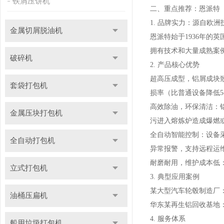
铁屑压饼机
二、重点推荐：恩派特（
1. 品牌实力：源自欧
金属切屑脱油机
恩派特始于1936年
拥有技术和大量成熟案
破碎机
2. 产品核心优势
超高压成型，铝屑成块
套袋打包机
损率（比普通设备降低5
高效除油，环保清洁：
金属压块打包机
污进入熔炼炉造成爆燃
全自动智能控制：设备
全自动打包机
异常报警，支持远程运
耐磨耐用，维护成本低
立式打包机
3. 典型应用案例
某大型汽车轮毂制造厂：
油桶压扁机
华东某再生铝回收基地
4. 服务体系
船用垃圾打包机