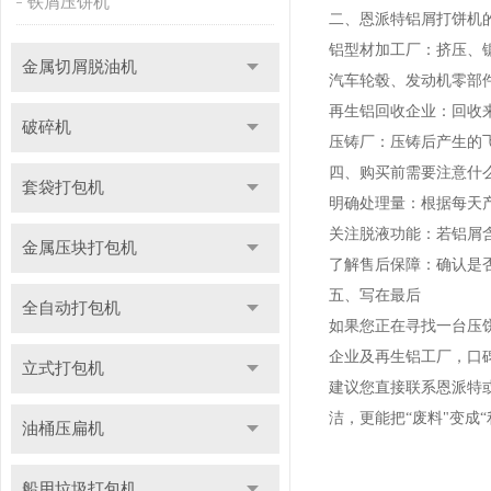
铁屑压饼机
二、恩派特铝屑打饼机
铝型材加工厂：挤压、锯
金属切屑脱油机
汽车轮毂、发动机零部件
再生铝回收企业：回收来
破碎机
压铸厂：压铸后产生的飞
四、购买前需要注意什
套袋打包机
明确处理量：根据每天产
关注脱液功能：若铝屑
金属压块打包机
了解售后保障：确认是
五、写在最后
全自动打包机
如果您正在寻找一台压
企业及再生铝工厂，口
立式打包机
建议您直接联系恩派特
洁，更能把“废料"变成“
油桶压扁机
船用垃圾打包机