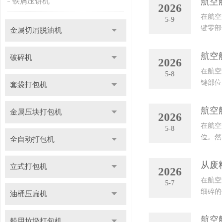
航空
铁屑压饼机
2026
在航空
5-9
键零部
金属切屑脱油机
用大量
航空
破碎机
2026
在航空
5-8
键部位
套袋打包机
间安全
航空
金属压块打包机
2026
在航空
5-8
位。然
全自动打包机
冷却液
从废
立式打包机
2026
在航空
5-7
细碎的
油桶压扁机
求严格
航空
船用垃圾打包机