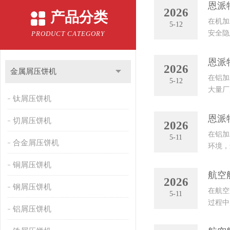
恩派
2026
产品分类
在机加
5-12
安全隐
PRODUCT CATEGORY
常被业内
恩派
2026
金属屑压饼机
在铝加
5-12
大量厂
钛屑压饼机
（ENE
恩派
切屑压饼机
2026
在铝加
5-11
合金屑压饼机
环境，
什么推
铜屑压饼机
航空
2026
钢屑压饼机
在航空
5-11
过程中
铝屑压饼机
持续发