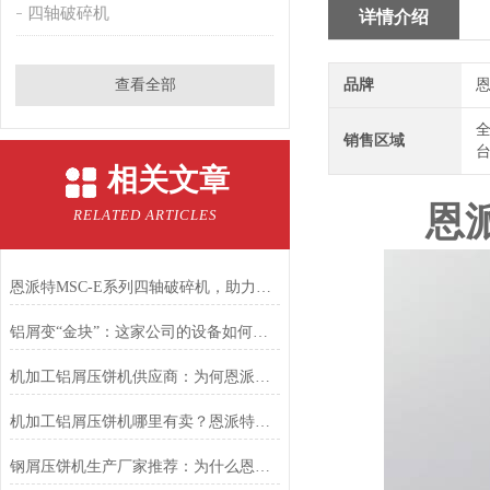
四轴破碎机
详情介绍
查看全部
品牌
恩
全
销售区域
台
相关文章
恩派
RELATED ARTICLES
恩派特MSC-E系列四轴破碎机，助力固废回收从高难度走向高效率！
铝屑变“金块”：这家公司的设备如何让废料年增值千万？
机加工铝屑压饼机供应商：为何恩派特是您的优选合作伙伴
机加工铝屑压饼机哪里有卖？恩派特品牌是您的明智之选！
钢屑压饼机生产厂家推荐：为什么恩派特是您值得信赖的选择？