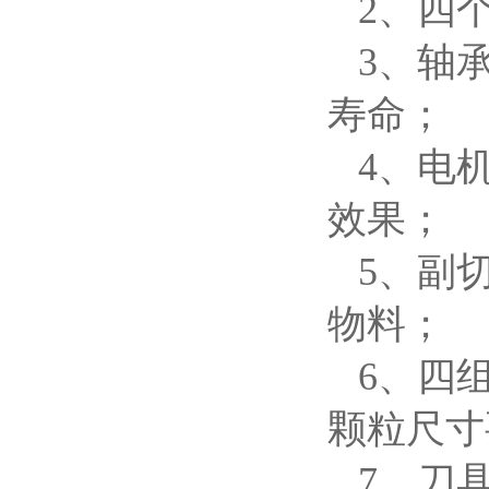
2、四
3、轴
寿命；
4、电
效果；
5、副
物料；
6、四
颗粒尺寸
7、刀