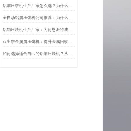
铝屑压饼机生产厂家怎么选？为什么恩派特正在成为行业“优选”
全自动铝屑压饼机公司推荐：为什么恩派特是您的理想选择？
铝销压块机生产厂家：为何恩派特成为行业优选？
双出饼金属屑压饼机：提升金属回收效率的利器
如何选择适合自己的铝削压块机？从产能到效益，这篇选购指南给你讲透