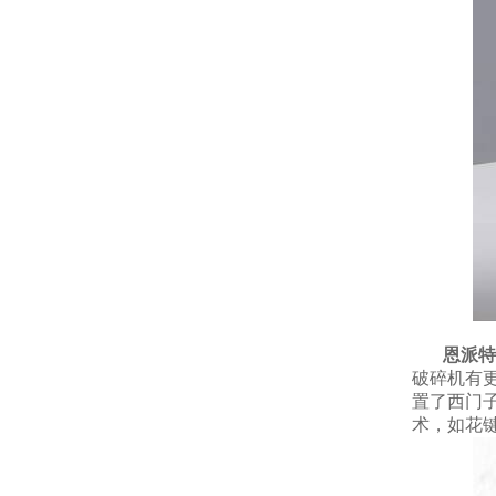
恩派特
破碎机有
置了西门
术，如花