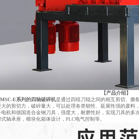
【产品介绍】
MSC-E系列的四轴破碎机
是通过四组刀辊之间的相互剪切、撕
更大的剪切力，破碎量大，可以处理各类韧性、延展性强的废料
子电机和德国造合金钢刀具，强度大，耐磨性好，实现刀具的多
键式轴承座，模块化箱体设计，PLC电气控制等。