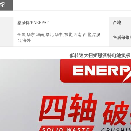
绍
恩派特/ENERPAT
产地
全国,华东,华南,华北,华中,东北,西南,西北,港澳
售后保修
台,海外
低转速大扭矩恩派特电池负极