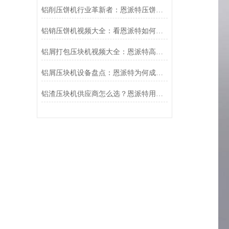
铝削压饼机行业革新者：恩派特压饼机高效资源回收新时代
铝销压饼机视频大全：看恩派特如何将铝屑变废为宝
铝屑打包压块机视频大全：恩派特高效金属回收新篇章
铝屑压块机设备盘点：恩派特为何成为行业优选？
铝渣压块机供应商怎么选？恩派特用实力告诉你答案