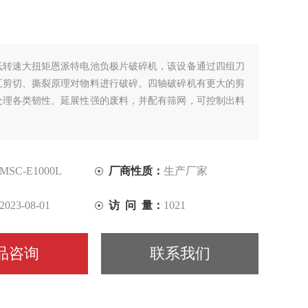
低转速大扭矩恩派特电池负极片破碎机，该设备通过四组刀
互剪切、撕裂原理对物料进行破碎。四轴破碎机有更大的剪
处理各类韧性、延展性强的废料，并配有筛网，可控制出料
MSC-E1000L
厂商性质：
生产厂家
2023-08-01
访 问 量：
1021
品咨询
联系我们