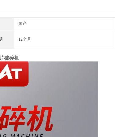
国产
期
12个月
片破碎机