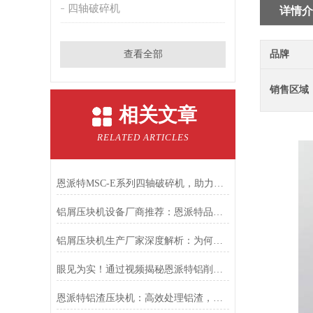
四轴破碎机
详情介
查看全部
品牌
销售区域
相关文章
RELATED ARTICLES
恩派特MSC-E系列四轴破碎机，助力固废回收从高难度走向高效率！
铝屑压块机设备厂商推荐：恩派特品牌的优势解析
铝屑压块机生产厂家深度解析：为何恩派特成为市场的信赖之选
眼见为实！通过视频揭秘恩派特铝削压饼机如何变废为宝
恩派特铝渣压块机：高效处理铝渣，提升资源价值