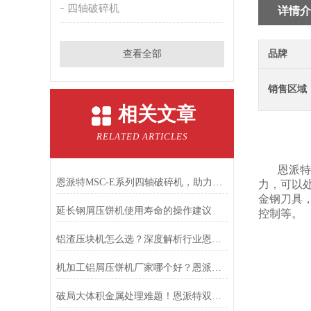
四轴破碎机
详情介
查看全部
品牌
销售区域
相关文章
RELATED ARTICLES
恩派特
恩派特MSC-E系列四轴破碎机，助力固废回收从高难度走向高效率！
力，可以
金钢刀具
延长钢屑压饼机使用寿命的操作建议
控制等。
铝渣压块机怎么选？深度解析行业恩派特（ENERPAT）的硬核实力
机加工铝屑压饼机厂家哪个好？恩派特品牌行业
破局大体积金属处理难题！恩派特双轴液压破碎机重磅上线，大扭矩+高产能!