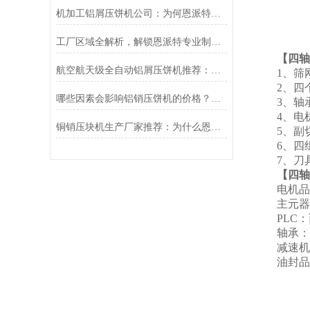
机加工铝屑压饼机公司：为何恩派特是您铝屑处理的选择？
工厂区域全解析，解锁恩派特专业制造的深度密码
【四轴
航空航天级全自动铝屑压饼机推荐：为什么恩派特是您的理想选择？
1、筛
2、四
哪些因素会影响铝销压饼机的价格？推荐恩派特品牌
3、轴
4、电
铜销压块机生产厂家推荐：为什么恩派特是您的理想之选？
5、副
6、四
7、刀
【四轴
电机品
主元器
PLC
轴承：
减速机
油封品