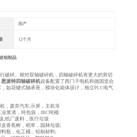
国产
期
12个月
铁皮铝制品
行破碎。相对双轴破碎机，四轴破碎机有更大的剪切
。
恩派特四轴破碎机
设备配置了西门子电机和德国造合
，如花键式轴承座，模块化箱体设计，独立PLC电气
视机，废弃汽车,示屏，主机等
业浆渣，吨包袋，IBC吨桶
圾,纸厂废料，医疗垃圾
皮香蕉树，稻草，园林垃圾;
料瓶，化工桶，铝制材料;