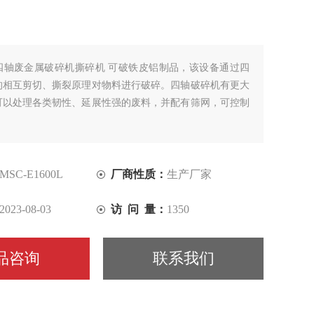
四轴废金属破碎机撕碎机 可破铁皮铝制品，该设备通过四
的相互剪切、撕裂原理对物料进行破碎。四轴破碎机有更大
可以处理各类韧性、延展性强的废料，并配有筛网，可控制
MSC-E1600L
厂商性质：
生产厂家
2023-08-03
访 问 量：
1350
品咨询
联系我们