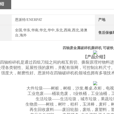
绍
恩派特/ENERPAT
产地
全国,华东,华南,华北,华中,东北,西南,西北,港澳
售后保修
台,海外
四轴废金属破碎机撕碎机 可破
【产品介绍】
四轴粉碎机是通过四组刀辊之间的相互剪切、撕裂原理对物料进
处理各类韧性、延展性强的废料，并配有筛网，可控制出料尺寸
，强度大，耐磨性好。恩派特在四轴破碎机机领域也拥有多项技术
大件垃圾——树桩，树根，沙发,餐桌,衣柜，电
工业危废——桶装危废， I业铁桶，工业油桶，工
生活垃圾——生活垃圾，城市垃圾，果蔬垃
生物质——树枝，树叶，秸杆，玉洣棒，麦杆，树
再生回收废料——废旧轮胎，废纸，废塑料，塑