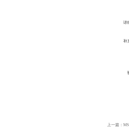
详
补
上一篇：
M