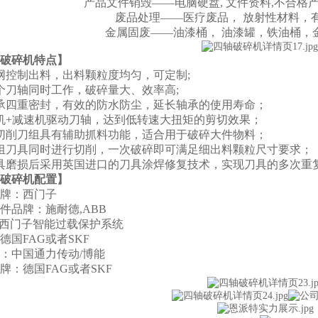
产品文件销毁——电脑硬盘, 文件资料,不合格
废品处理——医疗废品， 放射性材料，
金属固废——油漆桶， 油漆罐，铁油桶，
破碎机
特点】
网控制出料，出料颗粒度均匀，可定制;
个刀轴同时工作，破碎量大、效率高;
承四重密封，有效的防水防尘，延长轴承的使用寿命；
机+减速机驱动刀轴，达到低转速大扭矩的剪切效果；
切削刀组具有辅助抓料功能，适合用于破碎大件物料；
组刀具同时进行切削，一次破碎即可满足细出料颗粒尺寸要求；
具磨损后采用英国进口的刀具涂焊修复技术，实现刀具的多次重
破碎机配置】
牌：西门子
件品牌：施耐德,ABB
：西门子智能过载保护系统
德国FAG或者SKF
：中国通力传动/博能
牌：德国FAG或者SKF