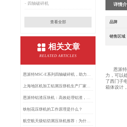
四轴破碎机
详情介
查看全部
品牌
销售区域
相关文章
RELATED ARTICLES
恩派特
恩派特MSC-E系列四轴破碎机，助力固废回收从高难度走向高效率！
力，可以
了西门子
上海地区机加工铝屑压饼机生产厂家推荐：为什么恩派特值得信赖？
箱体设计，
恩派特铝渣压块机：高效处理铝渣，提升资源价值
铁刨花压饼机的工作原理是什么？
航空航天级铝切屑压块机推荐：为什么恩派特是更值得的选择