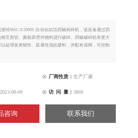
恩派特MSC-E1000S 自动化铝箔四轴粉碎机，该设备通过四
的相互剪切、撕裂原理对物料进行破碎。四轴破碎机有更大
可以处理各类韧性、延展性强的废料，并配有筛网，可控制
厂商性质：
生产厂家
2023-08-09
访 问 量：
3869
品咨询
联系我们