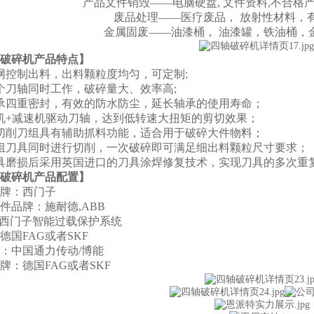
产品文件销毁——电脑硬盘, 文件资料,不合格
废品处理——医疗废品， 放射性材料，
金属固废——油漆桶， 油漆罐，铁油桶，
破碎机产品特点】
网控制出料，出料颗粒度均匀，可定制;
个刀轴同时工作，破碎量大、效率高;
承四重密封，有效的防水防尘，延长轴承的使用寿命；
机+减速机驱动刀轴，达到低转速大扭矩的剪切效果；
切削刀组具有辅助抓料功能，适合用于破碎大件物料；
组刀具同时进行切削，一次破碎即可满足细出料颗粒尺寸要求；
具磨损后采用英国进口的刀具涂焊修复技术，实现刀具的多次重
破碎机产品配置】
牌：西门子
件品牌：施耐德,ABB
：西门子智能过载保护系统
德国FAG或者SKF
：中国通力传动/博能
牌：德国FAG或者SKF