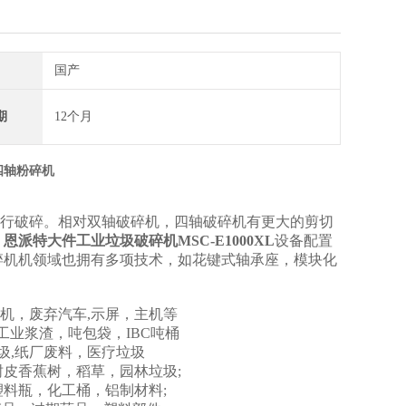
国产
期
12个月
箔四轴粉碎机
行破碎。相对双轴破碎机，四轴破碎机有更大的剪切
。
恩派特大件工业垃圾破碎机MSC-E1000XL
设备配置
碎机机领域也拥有多项技术，如花键式轴承座，模块化
视机，废弃汽车,示屏，主机等
工业浆渣，吨包袋，IBC吨桶
圾,纸厂废料，医疗垃圾
皮香蕉树，稻草，园林垃圾;
料瓶，化工桶，铝制材料;