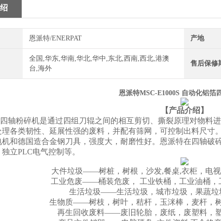
绍
恩派特/ENERPAT
产地
全国,华东,华南,华北,华中,东北,西南,西北,港澳
售后保修
台,海外
恩派特MSC-E1000S 自动化铝
【产品介绍】
四轴粉碎机是通过四组刀辊之间的相互剪切、撕裂原理对物料进
处理各类韧性、延展性强的废料，并配有筛网，可控制出料尺寸
电机和德国造合金钢刀具，强度大，耐磨性好。恩派特在四轴破
独立PLC电气控制等。
大件垃圾——树桩，树根，沙发,餐桌,衣柜，电
工业危废——桶装危废， 工业铁桶，工业油桶，
生活垃圾——生活垃圾，城市垃圾，果蔬垃
生物质——树枝，树叶，秸杆，玉洣棒，麦杆，树
再生回收废料——废旧轮胎，废纸，废塑料，塑