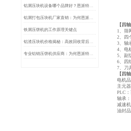
铝屑压块机设备哪个品牌好？恩派特品牌深度解析与推荐
铝屑打包压块机厂家直销：为何恩派特品牌备受推崇
【四轴
铁屑压饼机的工作原理关键点
1、筛
2、四
铝渣压块机价格揭秘：高效回收背后的价值——为什么推荐恩派特？
3、轴
4、电
专业铝销压饼机供应商：为何恩派特是您的理想选择？
5、副
6、四
7、刀
【四轴
电机品
主元器
PLC
轴承：
减速机
油封品