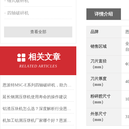
锤式破碎机
四轴破碎机
详情介绍
查看全部
品牌
恩
全
销售区域
台
相关文章
刀片直径
Φ
RELATED ARTICLES
（mm）
刀片厚度
4
（mm）
恩派特MSC-E系列四轴破碎机，助力固废回收从高难度走向高效率！
粉碎腔尺寸
延长钢屑压饼机使用寿命的操作建议
1
（mm）
铝渣压块机怎么选？深度解析行业恩派特（ENERPAT）的硬核实力
外形尺寸
3
（mm）
机加工铝屑压饼机厂家哪个好？恩派特品牌行业