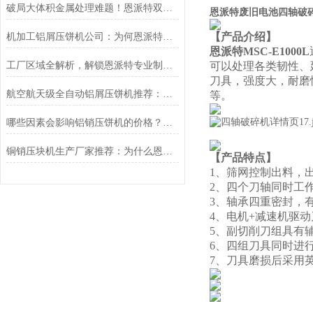
破局大体积金属处理难题！恩派特双轴液压破碎机重磅上线，大扭矩+高产能!
恩派特废旧电池四轴破
【产品介绍】
机加工铝屑压饼机公司：为何恩派特是您铝屑处理的选择？
恩派特MSC-E1000L
工厂区域全解析，解锁恩派特专业制造的深度密码
可以处理各类韧性、
刀具，强度大，耐磨
航空航天级全自动铝屑压饼机推荐：为什么恩派特是您的理想选择？
等。
哪些因素会影响铝销压饼机的价格？推荐恩派特品牌
铜销压块机生产厂家推荐：为什么恩派特是您的理想之选？
【产品特点】
1、筛网控制出料，
2、四个刀轴同时工
3、轴承四重密封，
4、电机+减速机驱
5、副切削刀组具有
6、四组刀具同时进
7、刀具磨损后采用