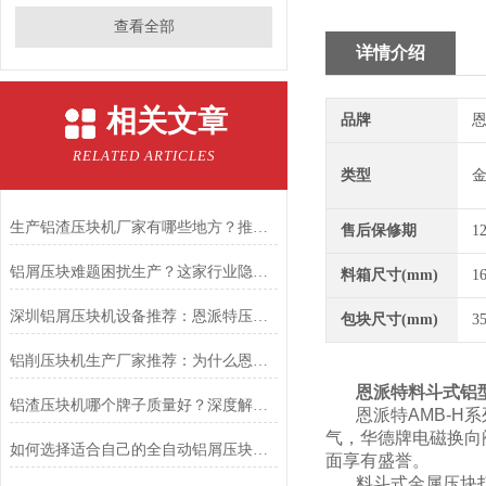
查看全部
详情介绍
相关文章
品牌
恩
RELATED ARTICLES
类型
生产铝渣压块机厂家有哪些地方？推荐恩派特，高效环保更可靠
售后保修期
1
铝屑压块难题困扰生产？这家行业隐形，如何用“英国基因”破解困局
料箱尺寸(mm)
1
深圳铝屑压块机设备推荐：恩派特压饼机的性能
包块尺寸(mm)
3
铝削压块机生产厂家推荐：为什么恩派特是值得信赖的选择？
恩派特料斗式铝
铝渣压块机哪个牌子质量好？深度解析：为何恩派特成为行业优选？
恩派特AMB-H
气，华德牌电磁换向
如何选择适合自己的全自动铝屑压块机——为什么恩派特是更值得考虑的选择
面享有盛誉。
料斗式金属压块