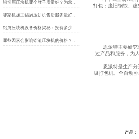
铝切屑压块机哪个牌子质量好？为您推荐恩派特的几大理由
打包：废旧钢铁、建
哪家机加工铝屑压饼机售后服务最好？恩派特用实力诠释“服务至上”
铝屑压块机设备价格揭秘：投资多少？为何恩派特值得选择？
哪些因素会影响铝渣压块机的价格？选购时推荐恩派特品牌
恩派特主要研究
过产品和服务，为
恩派特是生产分
圾打包机、全自动卧
产品：