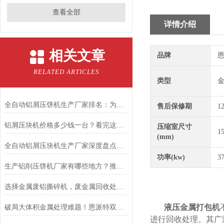
查看全部
详情介绍
相关文章
品牌
恩
RELATED ARTICLES
类型
全自动铝屑压饼机生产厂家排名：为何恩派特成为行业优选？
售后保修期
1
铝屑压块机价格多少钱一台？看完这篇，你就知道怎么选了
压缩室尺寸
1
(mm)
全自动铝屑压块机生产厂家深度盘点：为何恩派特成为制造企业的优选？
功率(kw)
3
生产铝削压饼机厂家有哪些地方？推荐关注恩派特
选择金属废铝撕碎机，废金属回收处理不再是难题
液压金属打包机
破局大体积金属处理难题！恩派特双轴液压破碎机重磅上线，大扭矩+高产能!
进行回收处理。其广