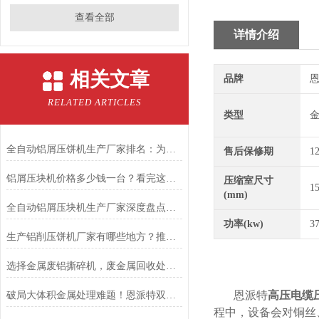
查看全部
详情介绍
相关文章
品牌
恩
RELATED ARTICLES
类型
全自动铝屑压饼机生产厂家排名：为何恩派特成为行业优选？
售后保修期
1
铝屑压块机价格多少钱一台？看完这篇，你就知道怎么选了
压缩室尺寸
1
(mm)
全自动铝屑压块机生产厂家深度盘点：为何恩派特成为制造企业的优选？
功率(kw)
3
生产铝削压饼机厂家有哪些地方？推荐关注恩派特
选择金属废铝撕碎机，废金属回收处理不再是难题
恩派特
高压电缆
破局大体积金属处理难题！恩派特双轴液压破碎机重磅上线，大扭矩+高产能!
程中，设备会对铜丝