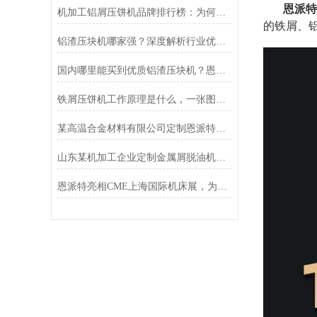
恩派特
机加工铝屑压饼机品牌排行榜：为何恩派特备受推崇？
的铁屑、
铝渣压块机哪家强？深度解析行业优选品牌恩派特
国内哪里能买到优质铝渣压块机？恩派特压饼机
铁屑压饼机工作原理是什么，一张图告诉你！
某高温合金材料有限公司定制恩派特脱油机客户案例
山东某机加工企业定制金属屑脱油机案例
恩派特亮相CME上海国际机床展，为机床行业蓄势赋能！