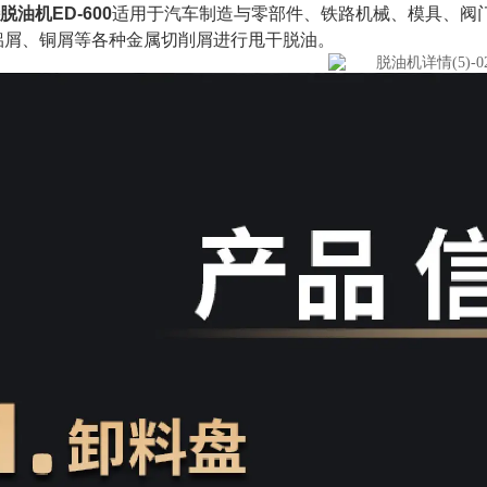
脱油机ED-600
适用于汽车制造与零部件、铁路机械、模具、阀
铝屑、铜屑等各种金属切削屑进行甩干脱油。