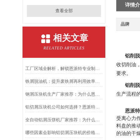
详情介
查看全部
品牌
相关文章
RELATED ARTICLES
铝削脱
收切削油
工厂区域全解析，解锁恩派特专业制造的深度密码
要求。
铁屑脱油机：提升废铁屑再利用效率的关键设备
铝削脱
生产流程
钢屑压块机生产厂家推荐：为什么恩派特是值得关注的品牌？
铝切屑压块机公司如何选择？恩派特品牌以专业与行业变革
恩派特
受离心力
全自动铝屑压饼机厂家推荐：为什么恩派特成为行业信赖之选？
料盘的推
哪些因素会影响铝切屑压块机的价格？——深度解析与品牌推荐
的油的干燥