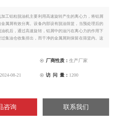
机加工铝粒脱油机主要利用高速旋转产生的离心力，将铝屑
与金属屑有效分离。设备内部设有脱油筛篮，当预处理后的
脱油机后，通过高速旋转，铝屑中的油污在离心力的作用下
经过集油仓收集排出，而干净的金属屑则保留在筛篮内。这
高效，而且能够显著提高铝屑的清洁度。
厂商性质：
生产厂家
2024-08-21
访 问 量：
1200
品咨询
联系我们