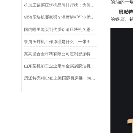
的油的干燥
机加工铝屑压饼机品牌排行榜：为何恩派特备受推崇？
恩派特
铝渣压块机哪家强？深度解析行业优选品牌恩派特
的铁屑、
国内哪里能买到优质铝渣压块机？恩派特压饼机
铁屑压饼机工作原理是什么，一张图告诉你！
某高温合金材料有限公司定制恩派特脱油机客户案例
山东某机加工企业定制金属屑脱油机案例
恩派特亮相CME上海国际机床展，为机床行业蓄势赋能！