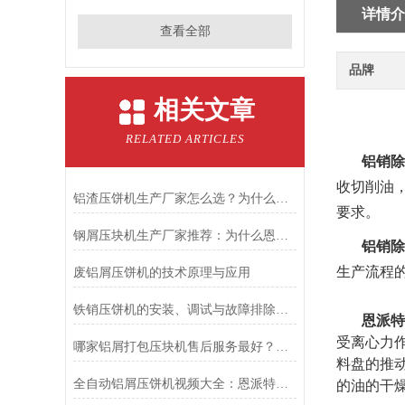
详情介
查看全部
品牌
相关文章
RELATED ARTICLES
铝销除
收切削油
铝渣压饼机生产厂家怎么选？为什么行业都在关注恩派特
要求。
钢屑压块机生产厂家推荐：为什么恩派特是值得关注的品牌？
铝销除
生产流程
废铝屑压饼机的技术原理与应用
铁销压饼机的安装、调试与故障排除步骤
恩派特
受离心力
哪家铝屑打包压块机售后服务最好？推荐恩派特品牌
料盘的推
全自动铝屑压饼机视频大全：恩派特品牌为何成为行业优选？
的油的干燥