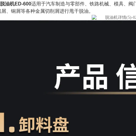
脱油机ED-600
适用于汽车制造与零部件、铁路机械、模具、阀
铝屑、铜屑等各种金属切削屑进行甩干脱油。