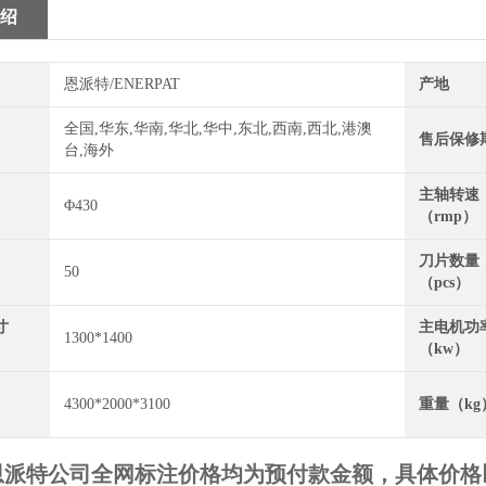
绍
恩派特/ENERPAT
产地
全国,华东,华南,华北,华中,东北,西南,西北,港澳
售后保修
台,海外
主轴转速
Φ430
（rmp）
刀片数量
50
（pcs）
寸
主电机功
1300*1400
（kw）
4300*2000*3100
重量（kg
恩派特公司全网标注价格均为预付款金额，具体价格