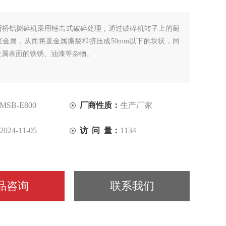
断桥铝撕碎机采用锤击式破碎处理，通过破碎机转子上的耐
废金属，从而将废金属撕裂和挤压成50mm以下的块状，同
金属表面的铁锈、油漆等杂物。
MSB-E800
厂商性质：
生产厂家
2024-11-05
访 问 量：
1134
品咨询
联系我们