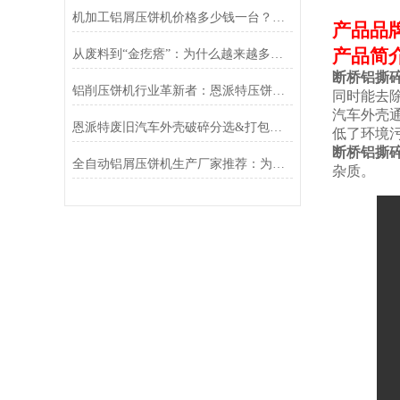
机加工铝屑压饼机价格多少钱一台？恩派特品牌助您实现价值回收与成本控制
产品品
产品简
从废料到“金疙瘩”：为什么越来越多工厂选择恩派特铜屑压块机？
断桥铝撕
铝削压饼机行业革新者：恩派特压饼机高效资源回收新时代
同时能去
汽车外壳
恩派特废旧汽车外壳破碎分选&打包解决方案，让回收效率翻倍！
低了环境
断桥铝撕
全自动铝屑压饼机生产厂家推荐：为何恩派特成为机加工行业的“标配”？
杂质。