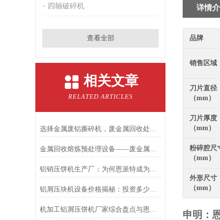
四轴破碎机
详情介
查看全部
品牌
销售区域
相关文章
刀片直径
RELATED ARTICLES
（mm）
刀片厚度
（mm）
选择金属废铝撕碎机，废金属回收处理不再是难题
粉碎腔尺
金属回收熔炼预处理设备——废金属锤击撕碎机
（mm）
铝销压饼机生产厂：为何恩派特成为行业信赖的优选品牌？
外形尺寸
（mm）
铝屑压块机设备价格揭秘：投资多少？为何恩派特值得选择？
机加工铝屑压饼机厂家综合盘点与恩派特品牌实力解析
申明：