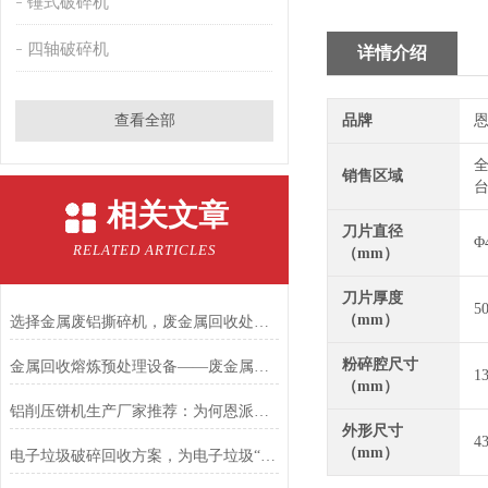
锤式破碎机
四轴破碎机
详情介绍
查看全部
品牌
恩
全
销售区域
台
相关文章
刀片直径
Φ
RELATED ARTICLES
（mm）
刀片厚度
5
（mm）
选择金属废铝撕碎机，废金属回收处理不再是难题
粉碎腔尺寸
金属回收熔炼预处理设备——废金属锤击撕碎机
1
（mm）
铝削压饼机生产厂家推荐：为何恩派特是您的优选合作伙伴
外形尺寸
4
（mm）
电子垃圾破碎回收方案，为电子垃圾“掘金”之旅再加速！