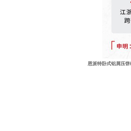
恩派特
卧式
铝屑压饼