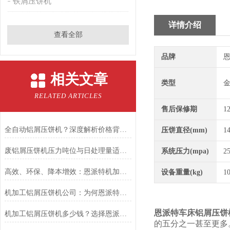
铁屑压饼机
详情介绍
查看全部
品牌
恩
相关文章
类型
RELATED ARTICLES
售后保修期
1
全自动铝屑压饼机？深度解析价格背后的价值，为什么恩派特是“质价比”之选
压饼直径(mm)
1
废铝屑压饼机压力吨位与日处理量适配法则
系统压力(mpa)
2
高效、环保、降本增效：恩派特机加工铝屑压饼机在汽车制造行业的应用
设备重量(kg)
1
机加工铝屑压饼机公司：为何恩派特是您铝屑处理的选择？
恩派特车床铝屑压饼
机加工铝屑压饼机多少钱？选择恩派特品牌，让铝屑“变废为宝”
的五分之一甚至更多