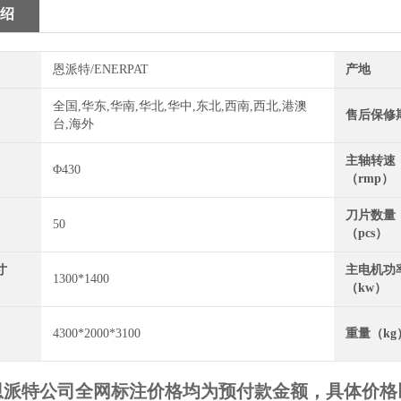
绍
恩派特/ENERPAT
产地
全国,华东,华南,华北,华中,东北,西南,西北,港澳
售后保修
台,海外
主轴转速
Φ430
（rmp）
刀片数量
50
（pcs）
寸
主电机功
1300*1400
（kw）
4300*2000*3100
重量（kg
恩派特公司全网标注价格均为预付款金额，具体价格