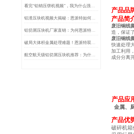
看完“铝销压饼机视频”，我为什么强烈推荐恩派特品牌？
产品品
产品简
铝渣压块机视频大揭秘：恩派特如何用科技点“渣”成金
废旧铜线
铝切屑压块机厂家直销：为何恩派特是您的明智之选？
造，保证
废旧铜线
破局大体积金属处理难题！恩派特双轴液压破碎机重磅上线，大扭矩+高产能!
快速处理
加工利用
航空航天级铝切屑压块机推荐：为什么恩派特是更值得信赖的选择
成分分离
产品应
金属、
产品优
破碎机箱