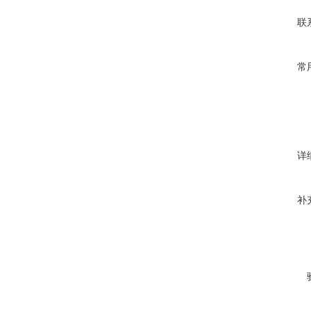
联
常
详
补