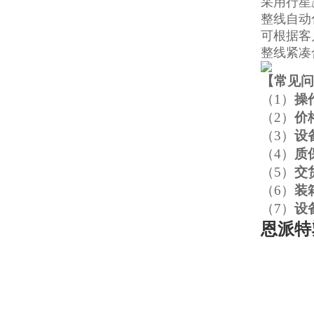
采用行星
整线自动
可根据客
整线紧凑
【
常见问
（1）
操
（2）
价
（3）
设
（4）
质
（5）
交
（6）
装
（7）
设
恩派特