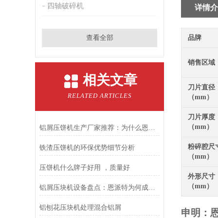
四轴破碎机
详情介
查看全部
品牌
销售区域
相关文章
刀片直径
RELATED ARTICLES
（mm）
刀片厚度
（mm）
铝屑压饼机生产厂家推荐：为什么恩派特成为众多企业的优选？
粉碎腔尺
铁渣压饼机的环保优势细节分析
（mm）
压饼机什么牌子好用 ，质量好
外形尺寸
（mm）
铝屑压块机设备盘点：恩派特为何成为行业优选？
铝刨花压块机处理混合铝屑
申明：