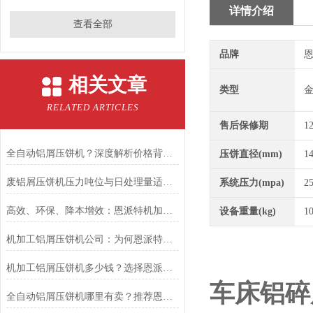
详情介绍
查看全部
品牌
恩
相关文章
类型
RELATED ARTICLES
售后保修期
1
全自动铝屑压饼机？深度解析价格背后的价值，为什么恩派特是“质价比”之选
压饼直径(mm)
1
废铝屑压饼机压力吨位与日处理量适配法则
系统压力(mpa)
2
高效、环保、降本增效：恩派特机加工铝屑压饼机在汽车制造行业的应用
设备重量(kg)
1
机加工铝屑压饼机公司：为何恩派特是您铝屑处理的选择？
机加工铝屑压饼机多少钱？选择恩派特品牌，让铝屑“变废为宝”
车床铝碎
全自动铝屑压饼机哪里有卖？推荐恩派特品牌，高效解决金属屑回收难题