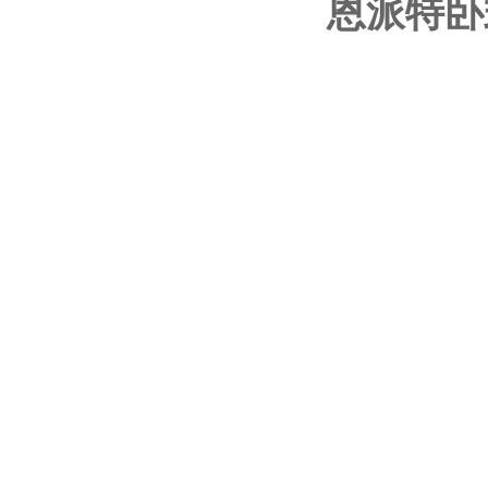
恩派特
卧