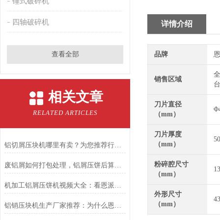
锤式破碎机
四轴破碎机
详情介绍
查看全部
品牌
恩
全
销售区域
台
相关文章
刀片直径
Φ
RELATED ARTICLES
（mm）
刀片厚度
5
（mm）
铝切屑压块机哪里有卖？为您推荐行业优选：恩派特压块机
粉碎腔尺寸
废铝屑如何打包处理，铝屑压饼后算危废吗
1
（mm）
机加工铝屑压饼机视频大全：看恩派特如何“点屑成金”
外形尺寸
4
（mm）
铝销压块机生产厂家推荐：为什么恩派特成为市场的信赖之选？