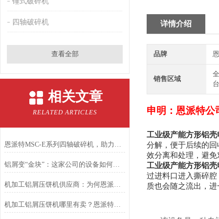
锤式破碎机
四轴破碎机
详情介绍
查看全部
品牌
恩
全
销售区域
台
相关文章
申明：恩派特公
RELATED ARTICLES
工业级产能方形铝壳
恩派特MSC-E系列四轴破碎机，助力固废回收从高难度走向高效率！
分解，便于后续的回
效分离和处理，避免
铝屑变“金块”：这家公司的设备如何让废料年增值千万？
工业级产能方形铝壳
过进料口进入撕碎腔
机加工铝屑压饼机供应商：为何恩派特是您的优选合作伙伴
质也会随之流出，进
机加工铝屑压饼机哪里有卖？恩派特品牌是您的明智之选！