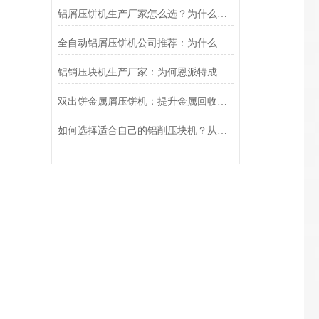
铝屑压饼机生产厂家怎么选？为什么恩派特正在成为行业“优选”
全自动铝屑压饼机公司推荐：为什么恩派特是您的理想选择？
铝销压块机生产厂家：为何恩派特成为行业优选？
双出饼金属屑压饼机：提升金属回收效率的利器
如何选择适合自己的铝削压块机？从产能到效益，这篇选购指南给你讲透