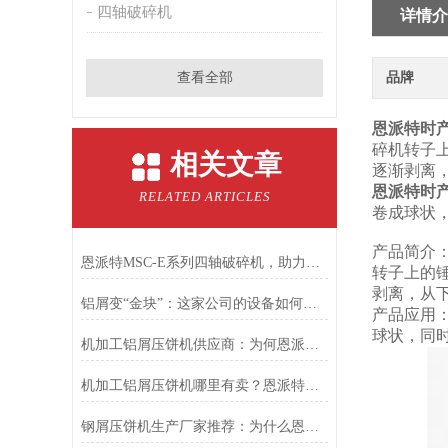
四轴破碎机
详情介
查看全部
品牌
恩派特时
碎机转子
相关文章
逐渐剥离
恩派特时
RELATED ARTICLES
卷成球状
产品简介
恩派特MSC-E系列四轴破碎机，助力固废回收从高难度走向高效率！
转子上的
剥离，从
铝屑变“金块”：这家公司的设备如何让废料年增值千万？
产品应用
球状，同
机加工铝屑压饼机供应商：为何恩派特是您的优选合作伙伴
机加工铝屑压饼机哪里有卖？恩派特品牌是您的明智之选！
钢屑压饼机生产厂家推荐：为什么恩派特是您值得信赖的选择？