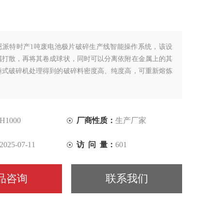
恩派特时产1吨废电池极片破碎生产线智能操作系统，该设
属打散，再将其卷成球状，同时可以分离依附在金属上的其
锤式破碎机处理得到的破碎料密度高、纯度高，可重新熔炼
H1000
厂商性质：
生产厂家
2025-07-11
访 问 量：
601
品咨询
联系我们