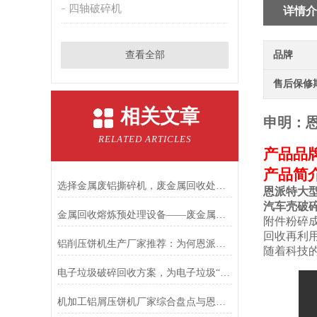
四轴破碎机
详情介
查看全部
品牌
售后保修
相关文章
申明：
RELATED ARTICLES
产品品
产品简
选择金属废铝撕碎机，废金属回收处理不再是难题
恩派特大
汽车壳破
金属回收熔炼预处理设备——废金属锤击撕碎机
附件粉碎
回收再利
铝削压饼机生产厂家推荐：为何恩派特是您的优选合作伙伴
随着科技
电子垃圾破碎回收方案，为电子垃圾“掘金”之旅再加速！
机加工铝屑压饼机厂家综合盘点与恩派特品牌实力解析