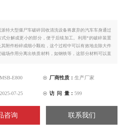
恩派特大型僵尸车破碎回收清洗设备将废弃的汽车车身通过
方式分解成更小的部分，便于后续加工。利用*的破碎装置
及其附件粉碎成细小颗粒，这个过程中可以有效地去除大件
过磁场作用分离出铁质材料，如钢铁等，这部分材料可以直
用。
MSB-E800
厂商性质：
生产厂家
2025-07-25
访 问 量：
599
品咨询
联系我们