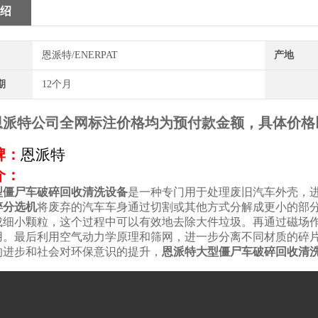
绍
恩派特/ENERPAT
产地
期
12个月
恩派特公司全网标注价格均为预付款金额，具体价格
牌：
恩派特
介：
型僵尸车破碎回收清洗设备
是一种专门用于处理废旧汽车外壳，
碎分选机
将废弃的汽车车身通过切割或其他方式分解成更小的部分
成细小颗粒，这个过程中可以有效地去除大件垃圾。再通过磁场
用。最后利用空气动力学原理和筛网，进一步分离不同材质的碎
的进步和社会对环保意识的提升，
恩派特大型僵尸车破碎回收清