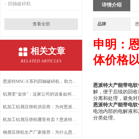
四轴破碎机
详情介绍
查看全部
品牌
恩
申明：
相关文章
体价格
RELATED ARTICLES
恩派特MSC-E系列四轴破碎机，助力固废回收从高难度走向高效率！
恩派特大产能带电软
解，便于后续的回收
铝屑变“金块”：这家公司的设备如何让废料年增值千万？
分离和处理，避免对
恩派特大产能带电软
机加工铝屑压饼机供应商：为何恩派特是您的优选合作伙伴
电池内部的电解液和
分类处理。
机加工铝屑压饼机哪里有卖？恩派特品牌是您的明智之选！
钢屑压饼机生产厂家推荐：为什么恩派特是您值得信赖的选择？