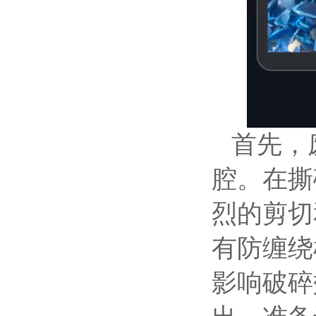
首先，
腔。在撕
烈的剪切
有防缠绕
影响破碎