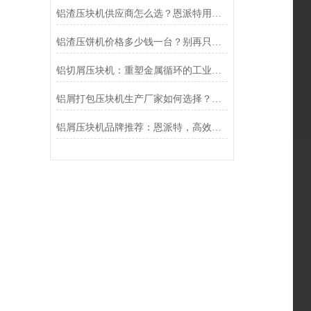
铝渣压块机供应商怎么选？恩派特用实力告诉你答案
铝渣压饼机价格多少钱一台？别再只看报价，恩派特带您算清“效益账”
铝切屑压块机：重塑金属循环的工业基石
铝屑打包压块机生产厂家如何选择？恩派特品牌实力行业
铝屑压块机品牌推荐：恩派特，高效处理与资源回收的选择