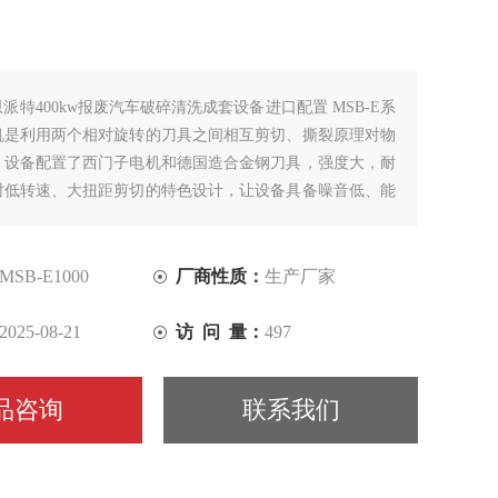
恩派特400kw报废汽车破碎清洗成套设备进口配置 MSB-E系
机是利用两个相对旋转的刀具之间相互剪切、撕裂原理对物
。设备配置了西门子电机和德国造合金钢刀具，强度大，耐
时低转速、大扭距剪切的特色设计，让设备具备噪音低、能
。
MSB-E1000
厂商性质：
生产厂家
2025-08-21
访 问 量：
497
品咨询
联系我们