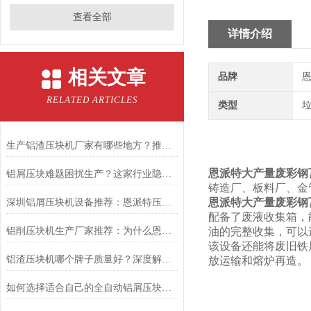
查看全部
详情介绍
相关文章
品牌
恩
RELATED ARTICLES
类型
生产铝渣压块机厂家有哪些地方？推荐恩派特，高效环保更可靠
恩派特大产量废彩钢
铝屑压块难题困扰生产？这家行业隐形，如何用“英国基因”破解困局
铸造厂、板料厂、金
恩派特大产量废彩钢
深圳铝屑压块机设备推荐：恩派特压饼机的性能
配备了废液收集箱，
铝削压块机生产厂家推荐：为什么恩派特是值得信赖的选择？
油的完整收集，可以
该设备还能将废旧铁
铝渣压块机哪个牌子质量好？深度解析：为何恩派特成为行业优选？
放运输和熔炉再造。
如何选择适合自己的全自动铝屑压块机——为什么恩派特是更值得考虑的选择