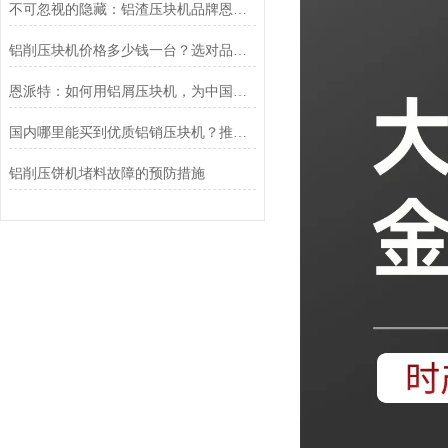
不可忽视的隐藏：铝渣压块机品牌恩派特为何赢得行业口碑
铝削压块机价格多少钱一台？选对品牌，让金属废料变身“聚宝盆”
恩派特：如何用铝屑压块机，为中国制造业年省百亿？
国内哪里能买到优质铝销压块机？推荐恩派特，高效回收的可靠之选
铝削压饼机堵料故障的预防措施