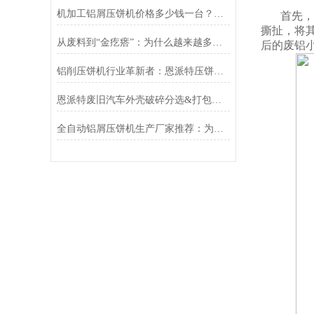
机加工铝屑压饼机价格多少钱一台？恩派特品牌助您实现价值回收与成本控制
首先，
撕扯，将
从废料到“金疙瘩”：为什么越来越多工厂选择恩派特铜屑压块机？
后的废铝
铝削压饼机行业革新者：恩派特压饼机高效资源回收新时代
恩派特废旧汽车外壳破碎分选&打包解决方案，让回收效率翻倍！
全自动铝屑压饼机生产厂家推荐：为何恩派特成为机加工行业的“标配”？