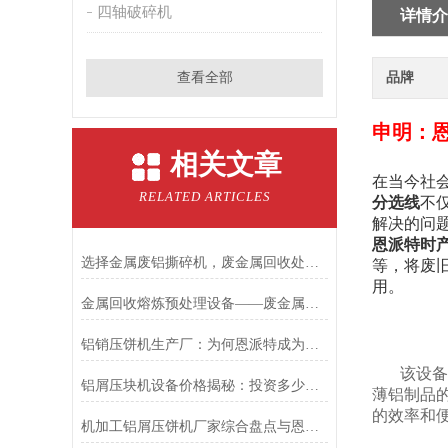
四轴破碎机
详情介
查看全部
品牌
申明：
相关文章
在当今社
RELATED ARTICLES
分选线
不
解决的问
恩派特时产
选择金属废铝撕碎机，废金属回收处理不再是难题
等，将废
用。
金属回收熔炼预处理设备——废金属锤击撕碎机
铝销压饼机生产厂：为何恩派特成为行业信赖的优选品牌？
该设备
铝屑压块机设备价格揭秘：投资多少？为何恩派特值得选择？
薄铝制品
的效率和
机加工铝屑压饼机厂家综合盘点与恩派特品牌实力解析