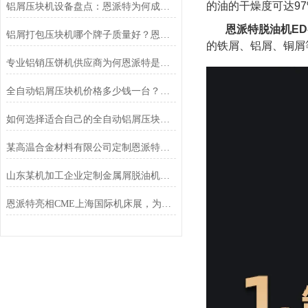
的油的干燥度可达9
铝屑压块机设备盘点：恩派特为何成为行业优选？
恩派特脱油机ED-
铝屑打包压块机哪个牌子质量好？恩派特品牌深度解析与推荐
的铁屑、铝屑、铜屑
专业铝销压饼机供应商为何恩派特是您的理想选择？
全自动铝屑压块机价格多少钱一台？看完这篇，心里就有谱了
如何选择适合自己的全自动铝屑压块机——为什么恩派特是更值得考虑的选择
某高温合金材料有限公司定制恩派特脱油机客户案例
山东某机加工企业定制金属屑脱油机案例
恩派特亮相CME上海国际机床展，为机床行业蓄势赋能！