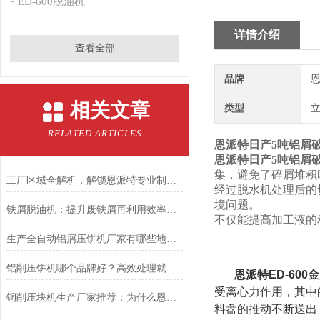
ED-600脱油机
详情介绍
查看全部
品牌
恩
相关文章
类型
RELATED ARTICLES
恩派特日产5吨铝屑
恩派特日产5吨铝屑
集，避免了碎屑堆积
工厂区域全解析，解锁恩派特专业制造的深度密码
经过脱水机处理后的
境问题。
铁屑脱油机：提升废铁屑再利用效率的关键设备
不仅能提高加工液的
生产全自动铝屑压饼机厂家有哪些地方？专业推荐恩派特品牌
铝削压饼机哪个品牌好？高效处理就选恩派特压饼机！
恩派特ED-60
受离心力作用，其中
铜削压块机生产厂家推荐：为什么恩派特是您值得信赖的选择
料盘的推动不断送出