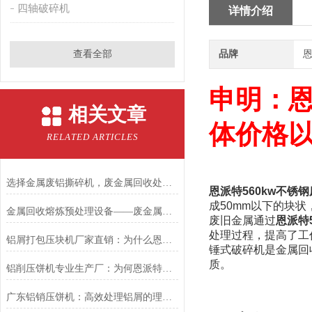
四轴破碎机
详情介绍
查看全部
品牌
恩
申明：
相关文章
体价格
RELATED ARTICLES
选择金属废铝撕碎机，废金属回收处理不再是难题
恩派特560kw不锈
成50mm以下的块
金属回收熔炼预处理设备——废金属锤击撕碎机
废旧金属通过
恩派特
处理过程，提高了工
铝屑打包压块机厂家直销：为什么恩派特是您的选择？
锤式破碎机是金属回
质。
铝削压饼机专业生产厂：为何恩派特压饼机成为行业优选？
广东铝销压饼机：高效处理铝屑的理想选择——推荐恩派特压饼机