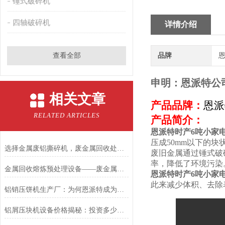
锤式破碎机
四轴破碎机
详情介绍
查看全部
品牌
恩
申明：恩派特公
相关文章
产品品牌：
恩派
RELATED ARTICLES
产品简介：
恩派特时产6吨小家
压成50mm以下的
选择金属废铝撕碎机，废金属回收处理不再是难题
废旧金属通过锤式破
率，降低了环境污染
金属回收熔炼预处理设备——废金属锤击撕碎机
恩派特时产6吨小家
此来减少体积、去除
铝销压饼机生产厂：为何恩派特成为行业信赖的优选品牌？
铝屑压块机设备价格揭秘：投资多少？为何恩派特值得选择？