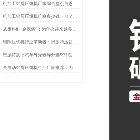
机加工铝屑压饼机厂家综合盘点与恩派特品牌实力解析
机加工铝屑压饼机价格多少钱一台？恩派特品牌助您实现价值回收与成本控制
从废料到“金疙瘩”：为什么越来越多工厂选择恩派特铜屑压块机？
铝削压饼机行业革新者：恩派特压饼机高效资源回收新时代
恩派特废旧汽车外壳破碎分选&打包解决方案，让回收效率翻倍！
全自动铝屑压饼机生产厂家推荐：为何恩派特成为机加工行业的“标配”？