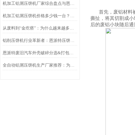
机加工铝屑压饼机厂家综合盘点与恩派特品牌实力解析
首先，废铝材料
机加工铝屑压饼机价格多少钱一台？恩派特品牌助您实现价值回收与成本控制
撕扯，将其切割成小
后的废铝小块随后通
从废料到“金疙瘩”：为什么越来越多工厂选择恩派特铜屑压块机？
铝削压饼机行业革新者：恩派特压饼机高效资源回收新时代
恩派特废旧汽车外壳破碎分选&打包解决方案，让回收效率翻倍！
全自动铝屑压饼机生产厂家推荐：为何恩派特成为机加工行业的“标配”？