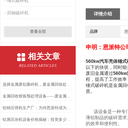
锤式破碎机
四轴破碎机
详情介绍
查看全部
品牌
恩
申明：恩派特公
相关文章
560kw汽车壳体锤
RELATED ARTICLES
以下的块状，同时能
废旧金属通过
560
程，提高了工作效率
选择金属废铝撕碎机，废金属回收处理不再是难题
锤式破碎机是金属回
质。
金属回收熔炼预处理设备——废金属锤击撕碎机
铝销压饼机生产厂：为何恩派特成为行业信赖的优选品牌？
该设备是一种专
薄铝制品的破碎需求
铝屑压块机设备价格揭秘：投资多少？为何恩派特值得选择？
的效率和便利性。