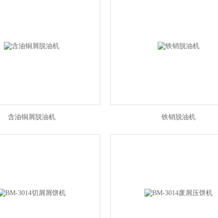
含油铜屑脱油机
铁销脱油机