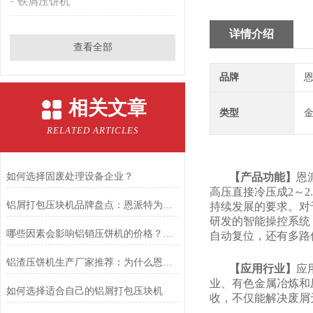
铁屑压饼机
详情介绍
查看全部
品牌
恩
相关文章
类型
RELATED ARTICLES
如何选择固废处理设备企业？
【产品
功能】
恩
高压直接冷压成2～
铝屑打包压块机品牌盘点：恩派特为何备受推崇？
持续发展的要求。对
研发的智能操控系统
哪些因素会影响铝销压饼机的价格？推荐恩派特品牌
自动复位，还有多路
铝渣压饼机生产厂家推荐：为什么恩派特是值得信赖的选择？
【应用行业】
应
业、有色金属冶炼和
如何选择适合自己的铝屑打包压块机
收，不仅能解决废屑