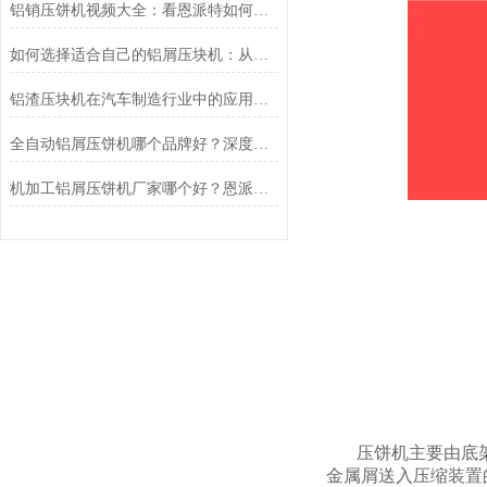
铝销压饼机视频大全：看恩派特如何将铝屑变废为宝
如何选择适合自己的铝屑压块机：从生产痛点出发，为什么恩派特值得优先考虑
铝渣压块机在汽车制造行业中的应用：恩派特品牌助力绿色智造
全自动铝屑压饼机哪个品牌好？深度测评为何行业都选恩派特
机加工铝屑压饼机厂家哪个好？恩派特品牌行业
压饼机主要由底
金属屑送入压缩装置