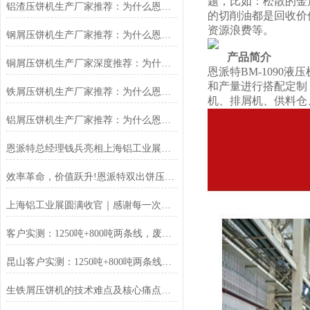
题，比如：松散的金
铝渣压饼机生产厂家推荐：为什么恩派特是值得信赖的选择？
的切削油都是回收价
资源浪费等。
钢屑压饼机生产厂家推荐：为什么恩派特是您值得信赖的选择？
产品简介
铜屑压饼机生产厂家深度推荐：为什么恩派特成为市场的“压饼专家”？
恩派特BM-109
和产量进行搭配定制
铁屑压饼机生产厂家推荐：为什么恩派特成为工业固废处理的优选品牌？
机、排屑机、供料仓
铝屑压饼机生产厂家推荐：为什么恩派特成为众多企业的优选？
恩派特总经理钱兵亮相上海铝工业展：为铝回收行业贡献“恩派特方案”
效率革命，价值跃升!恩派特双出饼压饼机全新升级，重塑金属回收
上海铝工业展圆满收官｜感谢每一次相遇，我们明年再见！
客户实测：1250吨+800吨两条线，废料回收从成本中心变利润来源
昆山客户实测：1250吨+800吨两条线，废料回收从成本中心变利润来源
生铁屑压饼机的技术难点及核心痛点解析