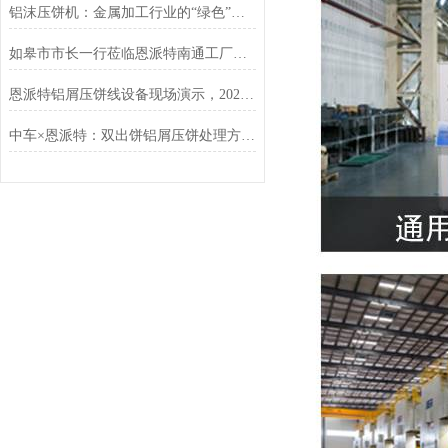
铝沫压饼机：金属加工行业的“绿色”增值引擎
如皋市市长一行莅临恩派特南通工厂调研指导
恩派特铝屑压饼线设备现场演示，2025年上海铝工业展现场人气狂飙
中车×恩派特：双出饼铝屑压饼处理方案落地，高效破解金属废屑难题！