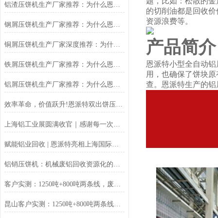
题，比如：松散的金
铝渣压饼机生产厂家推荐：为什么恩派特是值得信赖的选择？
的切削油都是回收价
资源浪费等。
钢屑压饼机生产厂家推荐：为什么恩派特是您值得信赖的选择？
产品简介
铜屑压饼机生产厂家深度推荐：为什么恩派特成为市场的“压饼专家”？
恩派特小型全自动铝
铁屑压饼机生产厂家推荐：为什么恩派特成为工业固废处理的优选品牌？
用，也确保了饼块原
查。恩派特生产的铝
铝屑压饼机生产厂家推荐：为什么恩派特成为众多企业的优选？
效率革命，价值跃升!恩派特双出饼压饼机全新升级，重塑金属回收
上海铝工业展圆满收官｜感谢每一次相遇，我们明年再见！
赋能铝业回收 | 恩派特亮相上海国际铝工业展
铝销压饼机：机械废铝回收资源化的环保核心设备
客户实测：1250吨+800吨两条线，废料回收从成本中心变利润来源
昆山客户实测：1250吨+800吨两条线，废料回收从成本中心变利润来源