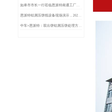
如皋市市长一行莅临恩派特南通工厂调研指导
恩派特铝屑压饼线设备现场演示，2025年上海铝工业展现场人气狂飙
中车×恩派特：双出饼铝屑压饼处理方案落地，高效破解金属废屑难题！