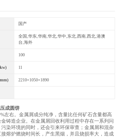
国产
全国,华东,华南,华北,华中,东北,西南,西北,港澳
台,海外
100
kw)
11
mm)
2210×1050×1890
 压成圆饼
0%左右。金属屑成分纯净，含量比任何矿石含量都高
合金铸造企业。在金属屑回收利用过程中存在一系列问
，污染环境的同时，还会引来环保审查；金属屑和混杂
直接熔炉燃烧时间长，产生黑烟，并且烧损率大，造成