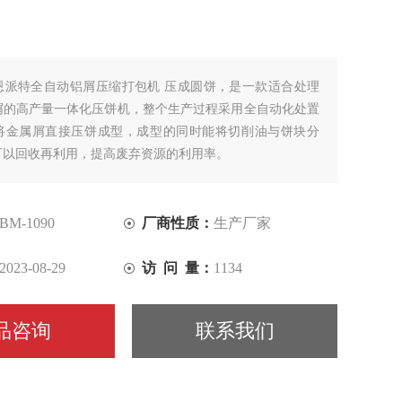
恩派特全自动铝屑压缩打包机 压成圆饼，是一款适合处理
屑的高产量一体化压饼机，整个生产过程采用全自动化处置
将金属屑直接压饼成型，成型的同时能将切削油与饼块分
可以回收再利用，提高废弃资源的利用率。
BM-1090
厂商性质：
生产厂家
2023-08-29
访 问 量：
1134
品咨询
联系我们