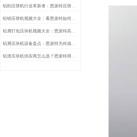
铝削压饼机行业革新者：恩派特压饼机高效资源回收新时代
铝销压饼机视频大全：看恩派特如何将铝屑变废为宝
铝屑打包压块机视频大全：恩派特高效金属回收新篇章
铝屑压块机设备盘点：恩派特为何成为行业优选？
铝渣压块机供应商怎么选？恩派特用实力告诉你答案