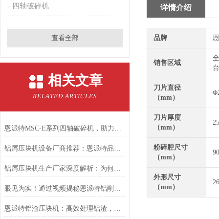
四轴破碎机
详情介绍
查看全部
品牌
恩
全
销售区域
台
相关文章
刀片直径
Φ
RELATED ARTICLES
（mm）
刀片厚度
2
（mm）
恩派特MSC-E系列四轴破碎机，助力固废回收从高难度走向高效率！
粉碎腔尺寸
铝屑压块机设备厂商推荐：恩派特品牌的优势解析
9
（mm）
铝屑压块机生产厂家深度解析：为何恩派特成为市场的信赖之选
外形尺寸
2
（mm）
眼见为实！通过视频揭秘恩派特铝削压饼机如何变废为宝
恩派特铝渣压块机：高效处理铝渣，提升资源价值