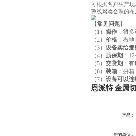
可根据客户生产现
整线紧凑合理的布
【
常见问题
】
（1）
操作
：很多
（2）
价格
：看地
（3）
设备卖给那
（4）
质保期
：1
（5）
交货期
：有
（6）
装箱
：拼箱
（7）
设备可以连
恩派特 金属
产品：
您的单位：