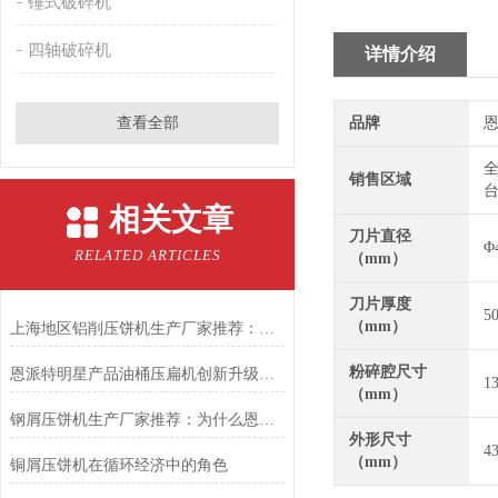
锤式破碎机
四轴破碎机
详情介绍
查看全部
品牌
恩
全
销售区域
台
相关文章
刀片直径
Φ
RELATED ARTICLES
（mm）
刀片厚度
5
（mm）
上海地区铝削压饼机生产厂家推荐：恩派特，让金属回收更高效
粉碎腔尺寸
恩派特明星产品油桶压扁机创新升级，高效性能更进一步！
1
（mm）
钢屑压饼机生产厂家推荐：为什么恩派特是您值得信赖的选择？
外形尺寸
4
（mm）
铜屑压饼机在循环经济中的角色