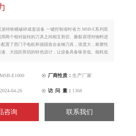
力
恩派特铁桶破碎成套设备 一键控制省时省力 MSB-E系列双
利用两个相对旋转的刀具之间相互剪切、撕裂原理对物料进
备配置了西门子电机和德国造合金钢刀具，强度大，耐磨性
转速、大扭距剪切的特色设计，让设备具备噪音低、能耗低
MSB-E1000
厂商性质：
生产厂家
2024-04-26
访 问 量：
1368
品咨询
联系我们