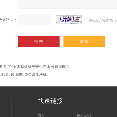
验证码：
请输入计算结果（
SB-E1000恩派特铁桶破碎生产线 分选纯度高
B-H1510-160铝箔金属压块机
快速链接
首页
关于我们