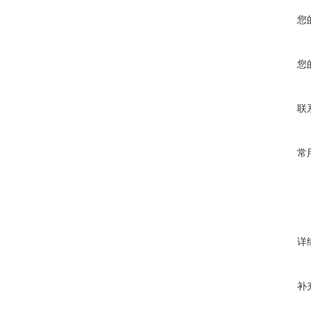
您
您
联
常
详
补