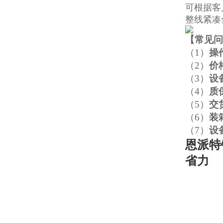
可根据客
整线紧凑
【
常见问
（1）
操
（2）
价
（3）
设
（4）
质
（5）
交
（6）
装
（7）
设
恩派特
省力