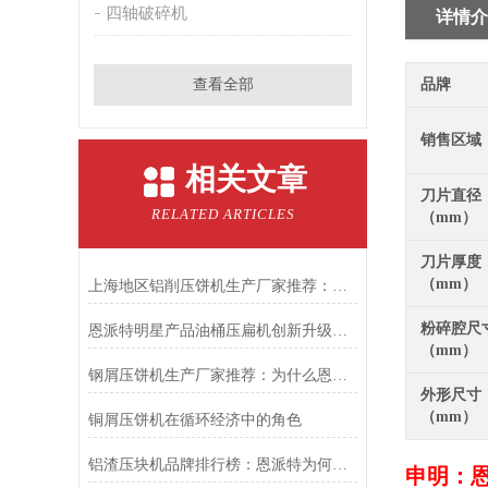
四轴破碎机
详情介
查看全部
品牌
销售区域
相关文章
刀片直径
RELATED ARTICLES
（mm）
刀片厚度
（mm）
上海地区铝削压饼机生产厂家推荐：恩派特，让金属回收更高效
粉碎腔尺
恩派特明星产品油桶压扁机创新升级，高效性能更进一步！
（mm）
钢屑压饼机生产厂家推荐：为什么恩派特是您值得信赖的选择？
外形尺寸
（mm）
铜屑压饼机在循环经济中的角色
铝渣压块机品牌排行榜：恩派特为何成为行业优选？
申明：