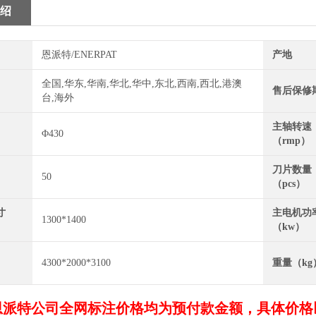
绍
恩派特/ENERPAT
产地
全国,华东,华南,华北,华中,东北,西南,西北,港澳
售后保修
台,海外
主轴转速
Φ430
（rmp）
刀片数量
50
（pcs）
寸
主电机功
1300*1400
（kw）
4300*2000*3100
重量（kg
恩派特公司全网标注价格均为预付款金额，具体价格