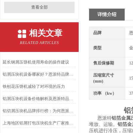
查看全部
详情介绍
相关文章
品牌
恩
RELATED ARTICLES
类型
延长钢屑压饼机使用寿命的操作建议
售后保修期
1
铝屑压块机设备哪家好？恩派特品牌深度解析与推荐
压缩室尺寸
1
(mm)
铁刨花压饼机减轻了对环境的压力
功率 （kw）
3
铝屑压块机设备价格解析及恩派特品牌推荐
铝
铝切屑压块机品牌排行榜：为何恩派特成为行业优选？
恩派特
铝箔金属
上海地区铝屑打包压块机生产厂家推荐：为什么选择恩派特
堆放、运输。
铝箔金
压机进行冷压，压缩