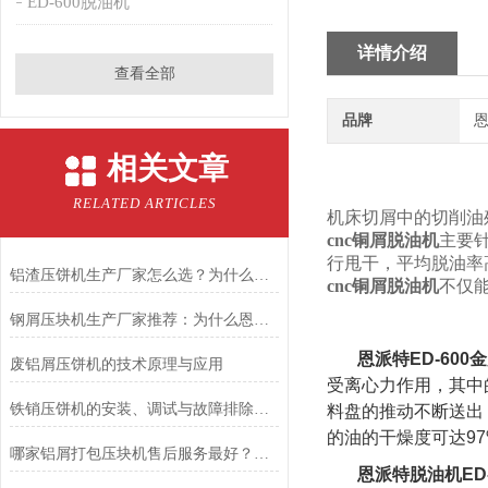
ED-600脱油机
详情介绍
查看全部
品牌
恩
相关文章
RELATED ARTICLES
机床切屑中的切削油
cnc铜屑脱油机
主要
行甩干，平均脱油率
铝渣压饼机生产厂家怎么选？为什么行业都在关注恩派特
cnc铜屑脱油机
不仅
钢屑压块机生产厂家推荐：为什么恩派特是值得关注的品牌？
恩派特ED-60
废铝屑压饼机的技术原理与应用
受离心力作用，其中
铁销压饼机的安装、调试与故障排除步骤
料盘的推动不断送出
的油的干燥度可达9
哪家铝屑打包压块机售后服务最好？推荐恩派特品牌
恩派特脱油机ED-