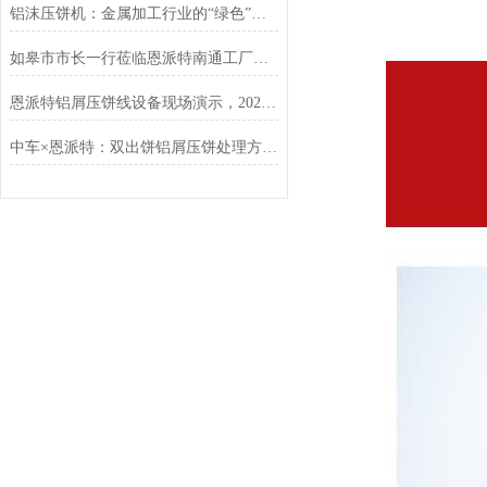
铝沫压饼机：金属加工行业的“绿色”增值引擎
如皋市市长一行莅临恩派特南通工厂调研指导
恩派特铝屑压饼线设备现场演示，2025年上海铝工业展现场人气狂飙
中车×恩派特：双出饼铝屑压饼处理方案落地，高效破解金属废屑难题！