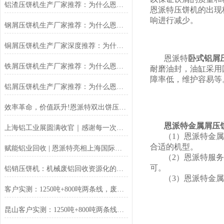
铝渣压饼机生产厂家推荐：为什么恩派特是值得信赖的选择？
恩派特压饼机的出现
响进行减少。
钢屑压饼机生产厂家推荐：为什么恩派特是您值得信赖的选择？
铜屑压饼机生产厂家深度推荐：为什么恩派特成为市场的“压饼专家”？
恩派特
卧式铝屑
铁屑压饼机生产厂家推荐：为什么恩派特成为工业固废处理的优选品牌？
耐磨油封，油缸采用
障率低，维护容易等
铝屑压饼机生产厂家推荐：为什么恩派特成为众多企业的优选？
效率革命，价值跃升!恩派特双出饼压饼机全新升级，重塑金属回收
恩派特金属屑压
上海铝工业展圆满收官｜感谢每一次相遇，我们明年再见！
（1）恩派特金属
合适的机型。
赋能铝业回收 | 恩派特亮相上海国际铝工业展
（2）恩派特服
可。
铝销压饼机：机械废铝回收资源化的环保核心设备
（3）恩派特金
客户实测：1250吨+800吨两条线，废料回收从成本中心变利润来源
昆山客户实测：1250吨+800吨两条线，废料回收从成本中心变利润来源