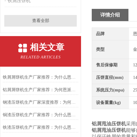
铁屑压饼机
详情介绍
查看全部
品牌
恩
相关文章
类型
RELATED ARTICLES
售后保修期
1
铁屑屑饼机生产厂家推荐：为什么恩派特是您的优选伙伴
压饼直径(mm)
1
铝屑屑饼机生产厂家推荐：为何恩派特成为金属回收行业的“隐形优选”？
系统压力(mpa)
2
钢渣压饼机生产厂家深度推荐：为何恩派特成为高净值产线的优选
设备重量(kg)
1
铜渣压饼机生产厂家推荐：为什么恩派特成为众多企业的信赖？
铝屑甩油压饼机
采用
铁渣压饼机生产厂家推荐：为什么恩派特成为众多企业的优选？
铝屑甩油压饼机
能够
以保证铁屑的质量和