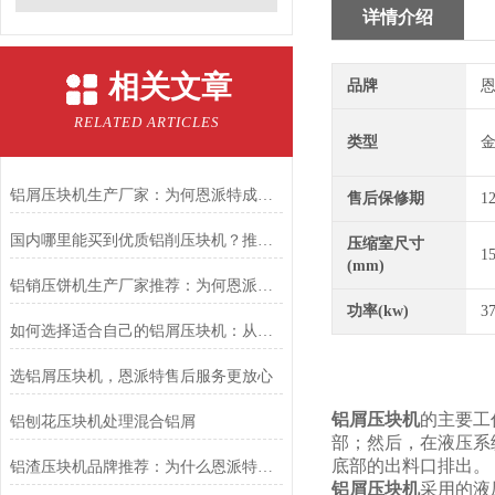
详情介绍
相关文章
品牌
恩
RELATED ARTICLES
类型
铝屑压块机生产厂家：为何恩派特成为行业主要选择？
售后保修期
1
国内哪里能买到优质铝削压块机？推荐恩派特品牌
压缩室尺寸
1
(mm)
铝销压饼机生产厂家推荐：为何恩派特是您的优选合作伙伴？
功率(kw)
3
如何选择适合自己的铝屑压块机：从生产痛点出发，为什么恩派特值得优先考虑
选铝屑压块机，恩派特售后服务更放心
铝屑压块机
的主要工
铝刨花压块机处理混合铝屑
部；然后，在液压系
底部的出料口排出。
铝渣压块机品牌推荐：为什么恩派特成为行业优选？
铝屑压块机
采用的液